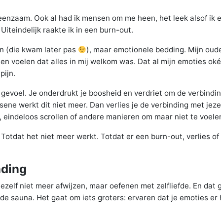
enzaam. Ook al had ik mensen om me heen, het leek alsof ik er
iteindelijk raakte ik in een burn-out.
an (die kwam later pas
), maar emotionele bedding. Mijn oude
ten voelen dat alles in mij welkom was. Dat al mijn emoties ok
pijn.
je gevoel. Je onderdrukt je boosheid en verdriet om de verbindi
sene werkt dit niet meer. Dan verlies je de verbinding met jezel
, eindeloos scrollen of andere manieren om maar niet te voele
. Totdat het niet meer werkt. Totdat er een burn-out, verlies of
nding
Jezelf niet meer afwijzen, maar oefenen met zelfliefde. En dat g
de sauna. Het gaat om iets groters: ervaren dat je emoties er