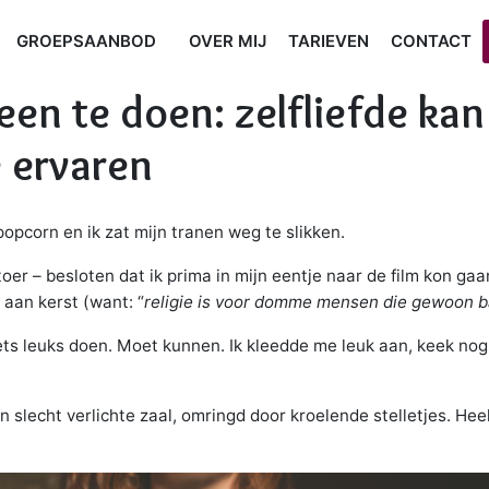
GROEPSAANBOD
OVER MIJ
TARIEVEN
CONTACT
leen te doen: zelfliefde ka
e ervaren
popcorn en ik zat mijn tranen weg te slikken.
r – besloten dat ik prima in mijn eentje naar de film kon gaan.
 aan kerst (want: “
religie is voor domme mensen die gewoon b
iets leuks doen. Moet kunnen. Ik kleedde me leuk aan, keek no
een slecht verlichte zaal, omringd door kroelende stelletjes. He