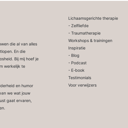
Lichaamsgerichte therapie
-
Zelfliefde
-
Traumatherapie
Workshops & trainingen
wen die al van alles
Inspiratie
lopen. En die
- Blog
heid. Bij mij hoef je
- Podcast
m werkelijk te
- E-book
Testimonials
Voor verwijzers
elderheid en humor
kken we wat jouw
rust gaat ervaren,
even.