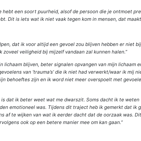
Je hebt een soort puurheid, alsof de persoon die je ontmoet pre
t. Dit is iets wat ik niet vaak tegen kom in mensen, dat maakt 
elpen, dat ik voor altijd een gevoel zou blijven hebben er niet b
ik zoveel veiligheid bij mijzelf vandaan zal kunnen halen.”
mijn lichaam blijven, beter signalen opvangen van mijn lichaam 
evoelens van ‘trauma’s’ die ik niet had verwerkt/waar ik mij n
ijn behoeftes zijn en ik word niet meer overspoelt met gevoele
, is dat ik beter weet wat me dwarszit. Soms dacht ik te weten 
n emotioneel was. Tijdens dit traject heb ik gemerkt dat ik g
ens af te wijken van wat ik eerder dacht dat de oorzaak was. Di
ervolgens ook op een betere manier mee om kan gaan.”