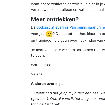
Want échte zelfliefde ontwikkel je niet in j
vertrouwen – niet alleen op wat je allemaal 
Meer ontdekken?
De
podcast aflevering ‘Van gemis naar vrijhe
voor jou
? Dan staat de thee klaar en 
en trainingen die gaan over het vinden van 
Je bent van harte welkom om samen te ervare
te doen.
Warme groet,
Selena
Anderen over mij…
“
Ik weet nog dat je op mij direct een heel w
(geweest). Ook al vond ik het mega spannend
toch gedurfd heb.
”